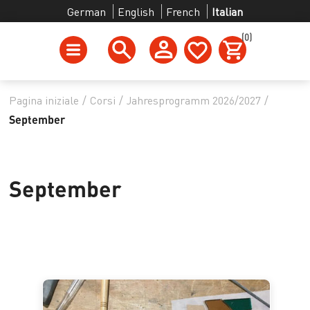
German
English
French
Italian
(0)
Pagina iniziale
/
Corsi
/
Jahresprogramm 2026/2027
/
September
September