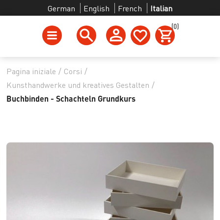
German
English
French
Italian
(0)
Pagina iniziale
/
Corsi
/
Kunsthandwerke und kreatives Gestalten
/
Buchbinden - Schachteln Grundkurs