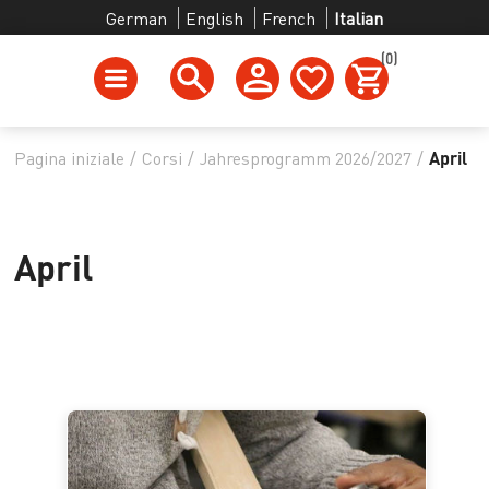
German
English
French
Italian
(0)
Pagina iniziale
/
Corsi
/
Jahresprogramm 2026/2027
/
April
April