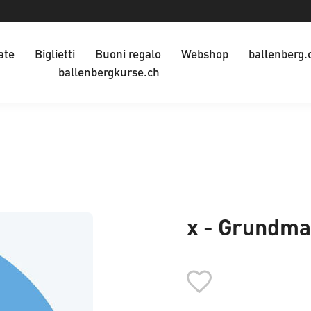
ate
Biglietti
Buoni regalo
Webshop
ballenberg.
ballenbergkurse.ch
x - Grundma