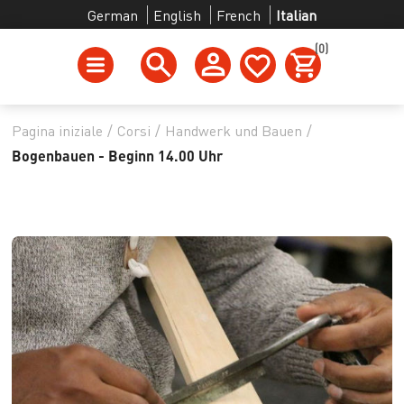
German
English
French
Italian
(0)
Pagina iniziale
/
Corsi
/
Handwerk und Bauen
/
Bogenbauen - Beginn 14.00 Uhr