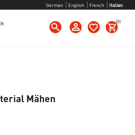
German
English
French
Italian
(0)
ch
terial Mähen