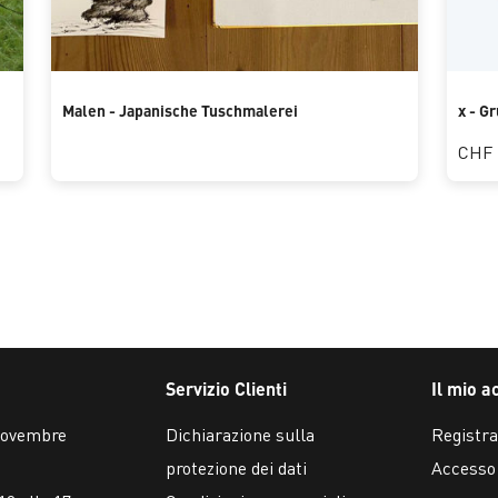
Malen - Japanische Tuschmalerei
x - G
CHF 
Servizio Clienti
Il mio a
 novembre
Dichiarazione sulla
Registra
protezione dei dati
Accesso