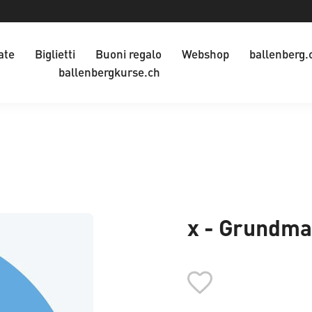
ate
Biglietti
Buoni regalo
Webshop
ballenberg.
ballenbergkurse.ch
x - Grundma