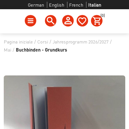
German
English
French
Italian
(0)
Pagina iniziale
/
Corsi
/
Jahresprogramm 2026/2027
/
Mai
/
Buchbinden - Grundkurs