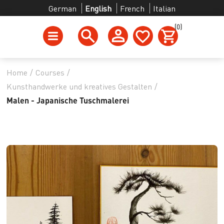
German
English
French
Italian
(0)
Home
/
Courses
/
Kunsthandwerke und kreatives Gestalten
/
Malen - Japanische Tuschmalerei