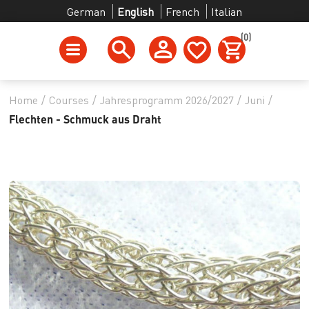
German
English
French
Italian
(0)
Home
/
Courses
/
Jahresprogramm 2026/2027
/
Juni
/
Flechten - Schmuck aus Draht