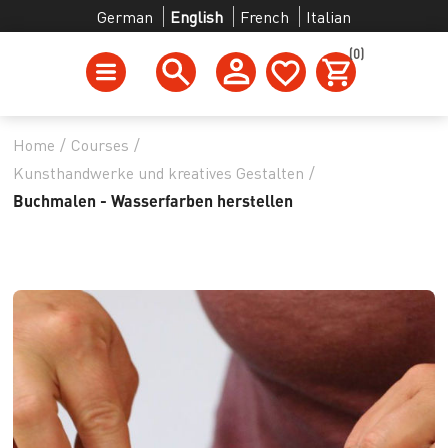
German
English
French
Italian
(0)
Home
/
Courses
/
Kunsthandwerke und kreatives Gestalten
/
Buchmalen - Wasserfarben herstellen