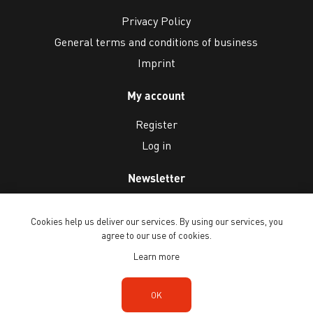
Privacy Policy
General terms and conditions of business
Imprint
My account
Register
Log in
Newsletter
Cookies help us deliver our services. By using our services, you
agree to our use of cookies.
Learn more
Copyright © 2026 Ballenberg Freilichtmuseum. All rights reserved.
OK
Powered by
n-tree