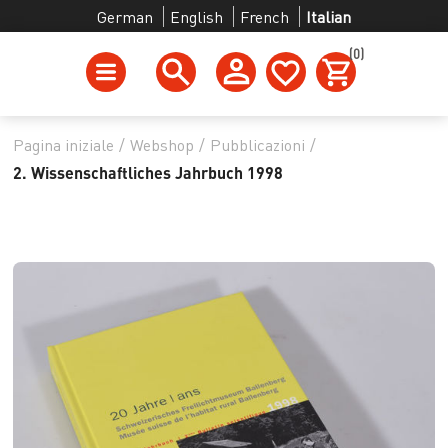
German
English
French
Italian
(0)
Pagina iniziale
/
Webshop
/
Pubblicazioni
/
2. Wissenschaftliches Jahrbuch 1998