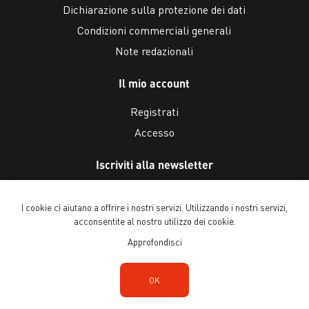
Dichiarazione sulla protezione dei dati
Condizioni commerciali generali
Note redazionali
Il mio account
Registrati
Accesso
Iscriviti alla newsletter
I cookie ci aiutano a offrire i nostri servizi. Utilizzando i nostri servizi,
acconsentite al nostro utilizzo dei cookie.
Approfondisci
Copyright © 2026 Ballenberg Freilichtmuseum. Tutti i diritti riservati
OK
Powered by
n-tree