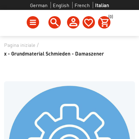
German
English
French
Italian
(0)
Pagina iniziale
/
x - Grundmaterial Schmieden - Damaszener