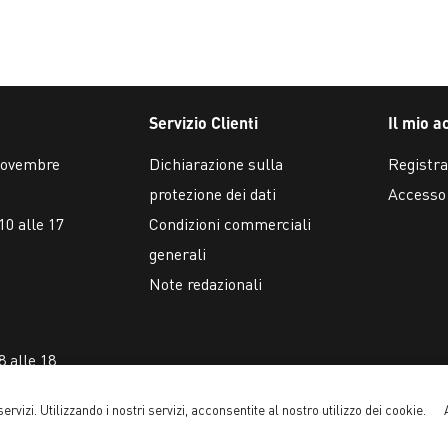
Servizio Clienti
Il mio a
 novembre
Dichiarazione sulla
Registra
protezione dei dati
Accesso
10 alle 17
Condizioni commerciali
generali
Note redazionali
8 alle 18
 servizi. Utilizzando i nostri servizi, acconsentite al nostro utilizzo dei cookie.
Powered by
n-tree