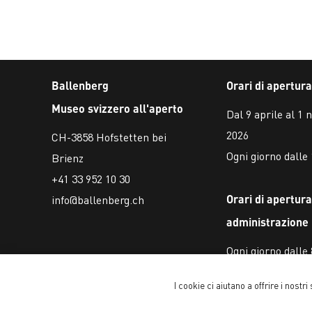
Ballenberg
Orari di apertura
Museo svizzero all'aperto
Dal 9 aprile al 1
2026
CH-3858 Hofstetten bei
Ogni giorno dalle 
Brienz
+41 33 952 10 30
Orari di apertura
info@ballenberg.ch
administrazione
Ogni giorno dalle 
I cookie ci aiutano a offrire i nostri
Copyright © 2026 Ballenberg Freilichtmuseum. Tutti i diritti riservati