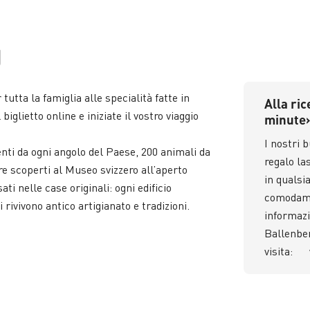
g
r tutta la famiglia alle specialità fatte in
Alla ric
biglietto online e iniziate il vostro viaggio
minute
I nostri 
enti da ogni angolo del Paese, 200 animali da
regalo la
ere scoperti al Museo svizzero all’aperto
in quals
i nelle case originali: ogni edificio
comodame
i rivivono antico artigianato e tradizioni.
informazi
Ballenbe
visita: