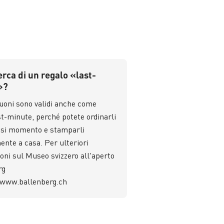
erca di un regalo «last-
»?
buoni sono validi anche come
st-minute, perché potete ordinarli
iasi momento e stamparli
nte a casa. Per ulteriori
oni sul Museo svizzero all'aperto
rg
www.ballenberg.ch