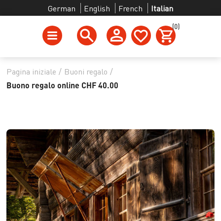
German
English
French
Italian
(0)
Pagina iniziale
/
Buoni regalo
/
Buono regalo online CHF 40.00