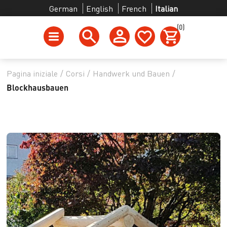
German
English
French
Italian
(0)
Pagina iniziale
/
Corsi
/
Handwerk und Bauen
/
Blockhausbauen