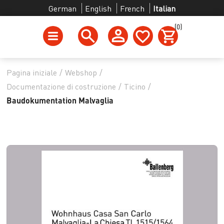
German
English
French
Italian
(0)
Pagina iniziale
/
Webshop
/
Documentazione di costruzione
/
Ticino
/
Baudokumentation Malvaglia