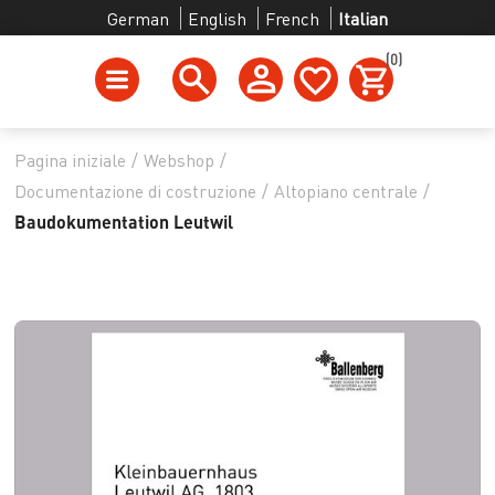
German
English
French
Italian
(0)
Pagina iniziale
/
Webshop
/
Documentazione di costruzione
/
Altopiano centrale
/
Baudokumentation Leutwil