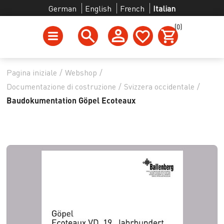
German
English
French
Italian
(0)
Pagina iniziale
/
Webshop
/
Documentazione di costruzione
/
Svizzera occidentale
/
Baudokumentation Göpel Ecoteaux