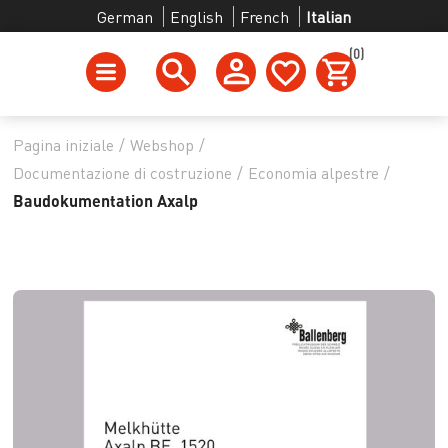
German
English
French
Italian
(0)
Pagina iniziale
/
Webshop
/
Documentazione di costruzione
/
Economia alpestre
/
Baudokumentation Axalp