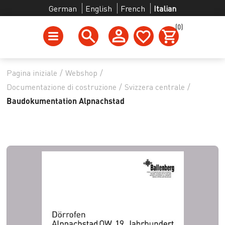
German
English
French
Italian
(0)
Pagina iniziale
/
Webshop
/
Documentazione di costruzione
/
Svizzera centrale
/
Baudokumentation Alpnachstad