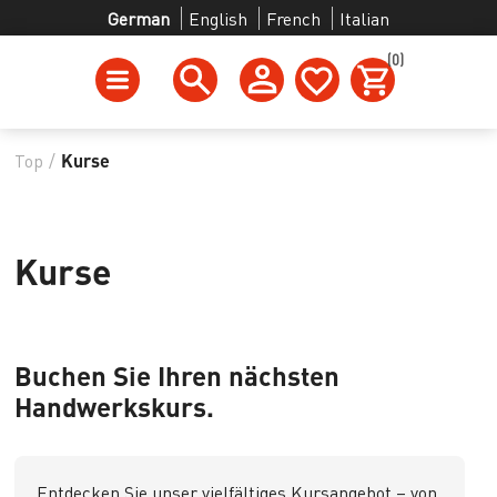
German
English
French
Italian
(0)
Top
/
Kurse
Kurse
Buchen Sie Ihren nächsten
Handwerkskurs.
Entdecken Sie unser vielfältiges Kursangebot – von