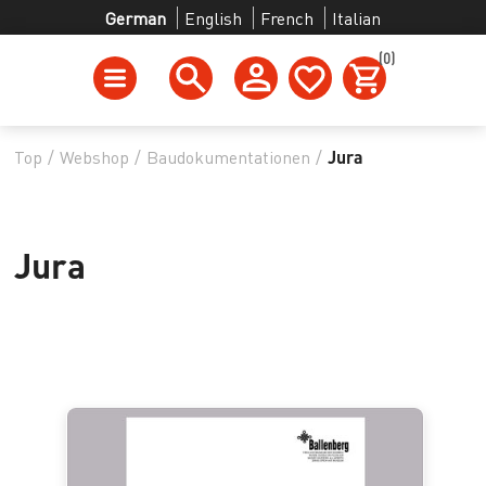
German
English
French
Italian
(0)
Top
/
Webshop
/
Baudokumentationen
/
Jura
Jura