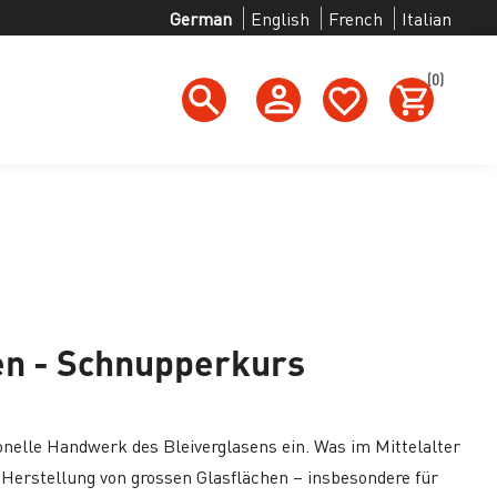
German
English
French
Italian
(0)
h
en - Schnupperkurs
ionelle Handwerk des Bleiverglasens ein. Was im Mittelalter
e Herstellung von grossen Glasflächen – insbesondere für