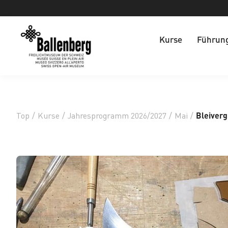
Kurse
Führun
Top
/
Kurse
/
Jahresprogramm 2026/2027
/
Mai
/
Bleiverg