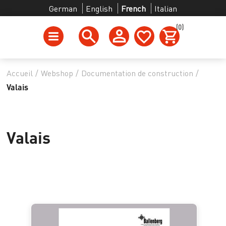
German
English
French
Italian
(0)
Accueil
/
Webshop
/
Documentation de construction
/
Valais
Valais