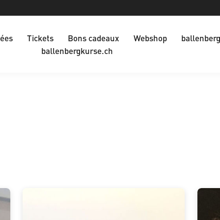
dées
Tickets
Bons cadeaux
Webshop
ballenber
ballenbergkurse.ch