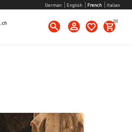
German
English
French
Italian
(0)
g.ch