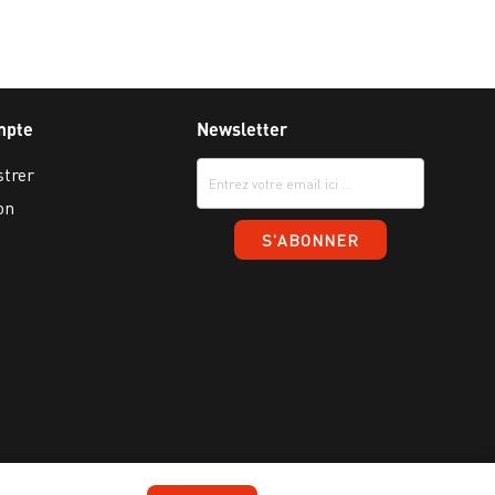
mpte
Newsletter
strer
on