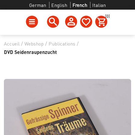
German
English
French
Italian
(0)
Accueil
/
Webshop
/
Publications
/
DVD Seidenraupenzucht