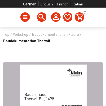
German
English
French
Italian
(0)
Top
/
Webshop
/
Baudokumentationen
/
Jura
/
Baudokumentation Therwil