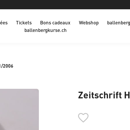
dées
Tickets
Bons cadeaux
Webshop
ballenber
ballenbergkurse.ch
1/2006
Zeitschrift