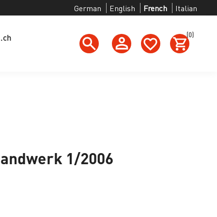
German
English
French
Italian
(0)
g.ch
 Handwerk 1/2006