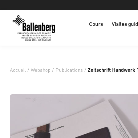
Cours
Visites gui
Accueil
/
Webshop
/
Publications
/
Zeitschrift Handwerk 