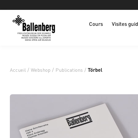
Cours
Visites gui
Accueil
/
Webshop
/
Publications
/
Törbel