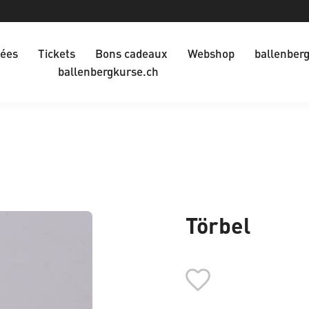
dées
Tickets
Bons cadeaux
Webshop
ballenber
ballenbergkurse.ch
Törbel