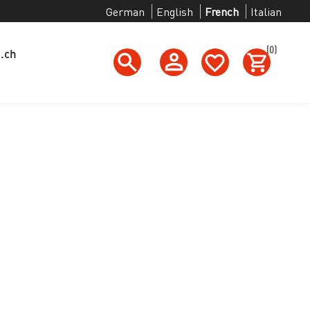
German
English
French
Italian
(0)
g.ch