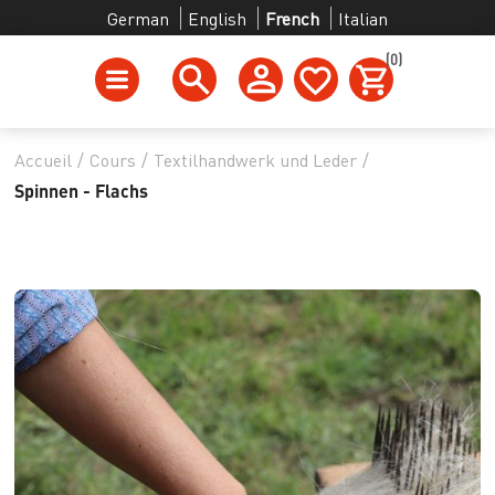
German
English
French
Italian
(0)
Accueil
/
Cours
/
Textilhandwerk und Leder
/
Spinnen - Flachs