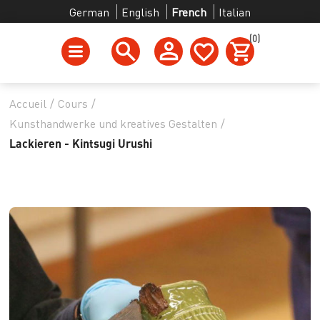
German
English
French
Italian
(0)
Accueil
/
Cours
/
Kunsthandwerke und kreatives Gestalten
/
Lackieren - Kintsugi Urushi