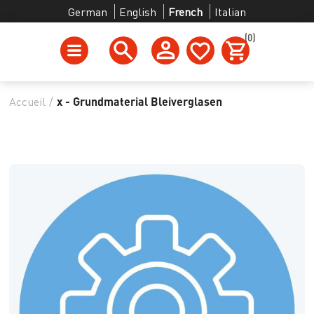
German
English
French
Italian
(0)
Accueil
/
x - Grundmaterial Bleiverglasen