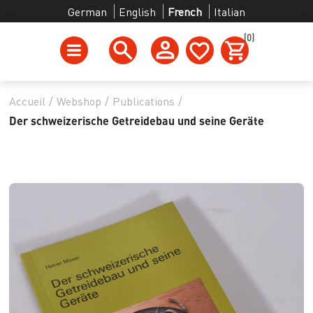
German
English
French
Italian
(0)
Accueil
/
Webshop
/
Publications
/
Der schweizerische Getreidebau und seine Geräte