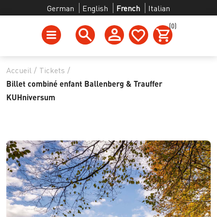
German
English
French
Italian
(0)
Accueil
/
Tickets
/
Billet combiné enfant Ballenberg & Trauffer
KUHniversum