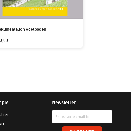
okumentation Adelboden
0,00
mpte
Newsletter
strer
on