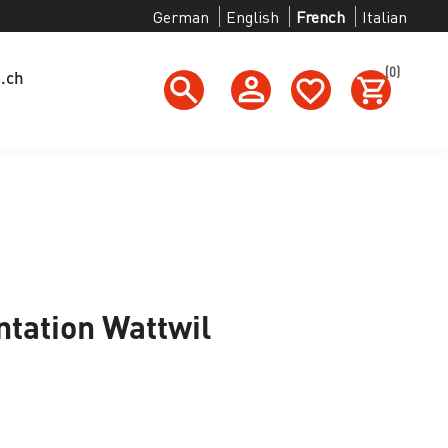
German
English
French
Italian
(0)
g.ch
ation Wattwil