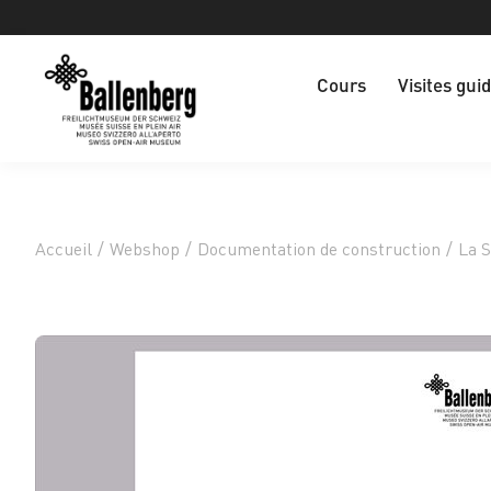
Cours
Visites gui
Accueil
/
Webshop
/
Documentation de construction
/
La S