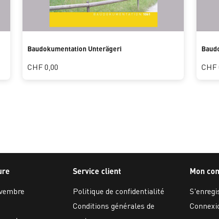
Baudokumentation Unterägeri
Baud
CHF 0,00
CHF 
ure
Service client
Mon co
ovembre
Politique de confidentialité
S'enregi
Conditions générales de
Connexi