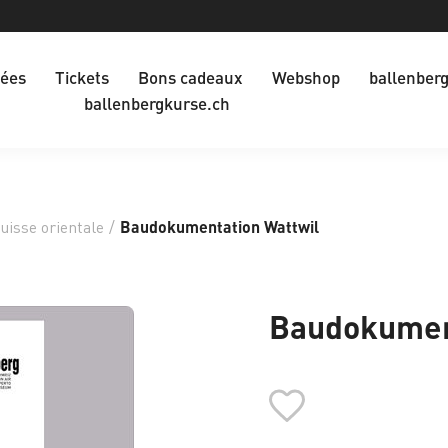
dées
Tickets
Bons cadeaux
Webshop
ballenber
ballenbergkurse.ch
uisse orientale
/
Baudokumentation Wattwil
Baudokument