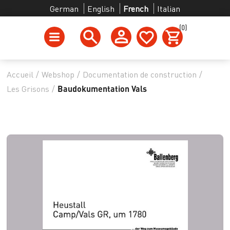
German
English
French
Italian
(0)
Accueil
/
Webshop
/
Documentation de construction
/
Les Grisons
/
Baudokumentation Vals