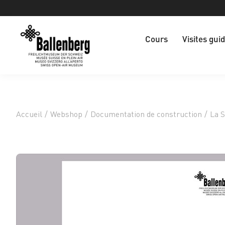
Cours
Visites gui
Accueil
/
Webshop
/
Documentation de construction
/
La S