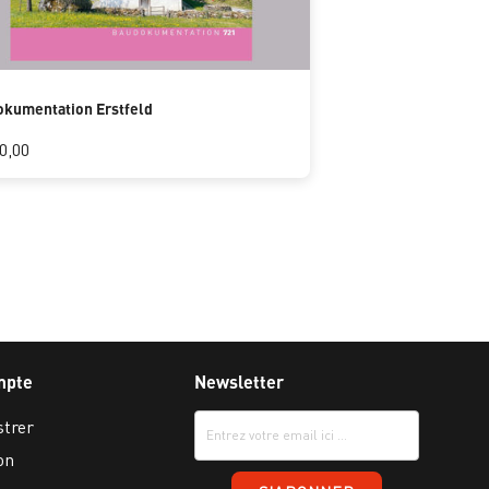
kumentation Erstfeld
0,00
mpte
Newsletter
strer
on