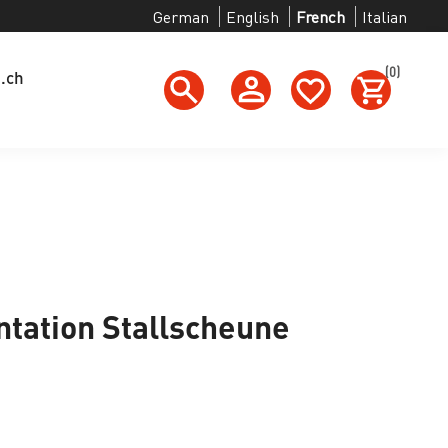
German
English
French
Italian
(0)
g.ch
ation Stallscheune