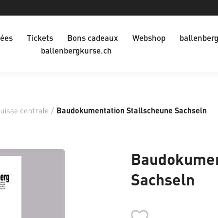
dées
Tickets
Bons cadeaux
Webshop
ballenber
ballenbergkurse.ch
uisse centrale
/
Baudokumentation Stallscheune Sachseln
Baudokument
Sachseln