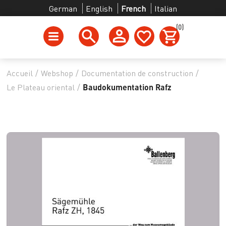
German
English
French
Italian
(0)
Accueil
/
Webshop
/
Documentation de construction
/
Le Plateau oriental
/
Baudokumentation Rafz