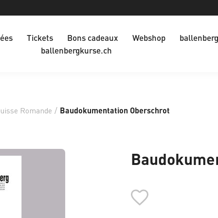
dées
Tickets
Bons cadeaux
Webshop
ballenber
ballenbergkurse.ch
Suisse Romande
/
Baudokumentation Oberschrot
Baudokumen