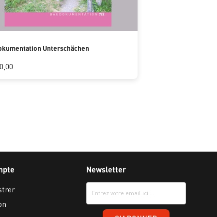
okumentation Unterschächen
0,00
mpte
Newsletter
strer
on