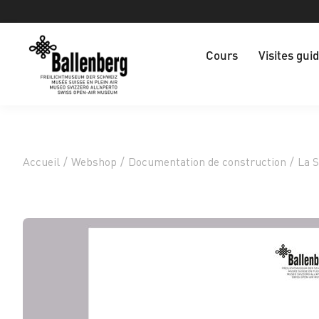
Cours
Visites gui
Accueil
/
Webshop
/
Documentation de construction
/
La 