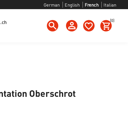
German
English
French
Italian
(0)
g.ch
tation Oberschrot