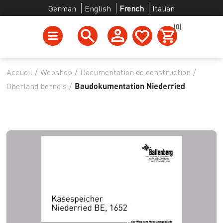
German
English
French
Italian
(0)
Accueil
/
Webshop
/
Documentation de construction
/
Oberland bernois
/
Baudokumentation Niederried