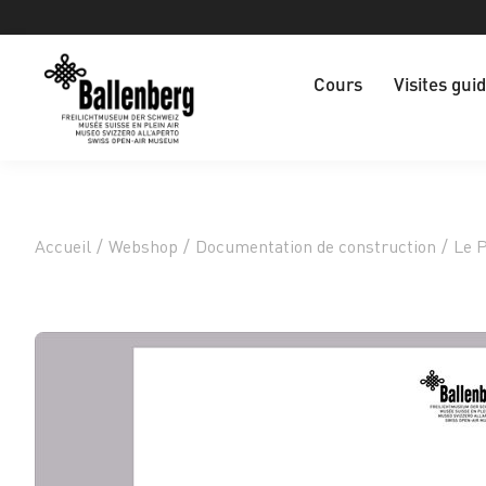
Cours
Visites gui
Accueil
/
Webshop
/
Documentation de construction
/
Le P