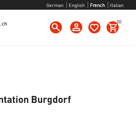
German
English
French
Italian
(0)
g.ch
tation Burgdorf