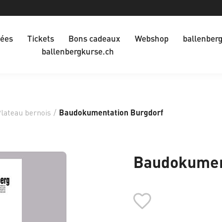
dées
Tickets
Bons cadeaux
Webshop
ballenber
ballenbergkurse.ch
lateau bernois
/
Baudokumentation Burgdorf
Baudokumen