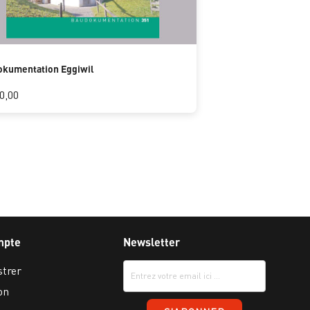
kumentation Eggiwil
0,00
mpte
Newsletter
strer
on