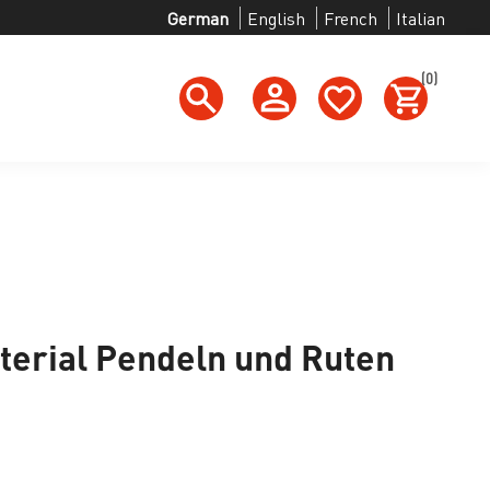
German
English
French
Italian
(0)
h
terial Pendeln und Ruten