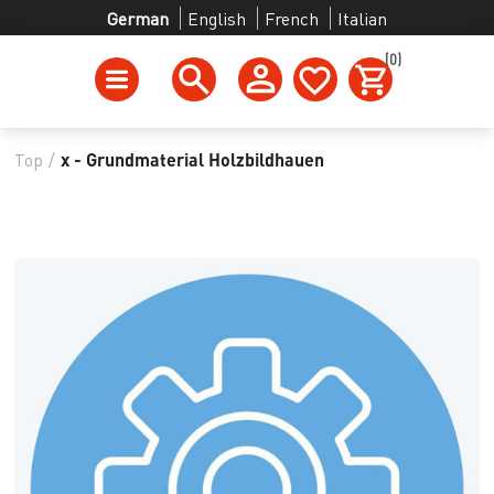
German
English
French
Italian
(0)
Top
/
x - Grundmaterial Holzbildhauen