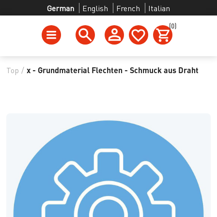
German
English
French
Italian
(0)
Top
/
x - Grundmaterial Flechten - Schmuck aus Draht