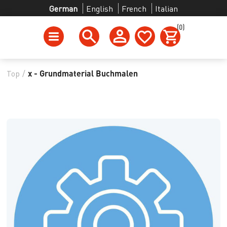
German
English
French
Italian
(0)
Top
/
x - Grundmaterial Buchmalen