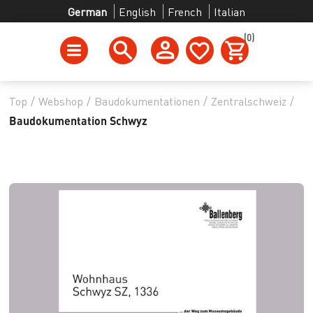
German
English
French
Italian
(0)
Top
/
Webshop
/
Baudokumentationen
/
Zentralschweiz
/
Baudokumentation Schwyz