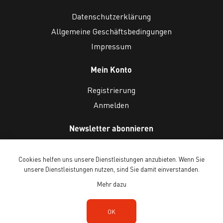
Datenschutzerklärung
Allgemeine Geschäftsbedingungen
Impressum
Mein Konto
Registrierung
Anmelden
Newsletter abonnieren
Cookies helfen uns unsere Dienstleistungen anzubieten. Wenn Sie
unsere Dienstleistungen nutzen, sind Sie damit einverstanden.
Mehr dazu
Copyright © 2026 Ballenberg Freilichtmuseum. Alle Rechte vorbehalten.
OK
Powered by
n-tree