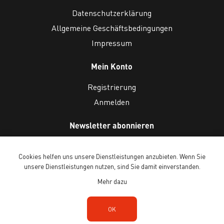
Datenschutzerklärung
Allgemeine Geschäftsbedingungen
Impressum
Mein Konto
Registrierung
Anmelden
Newsletter abonnieren
Cookies helfen uns unsere Dienstleistungen anzubieten. Wenn Sie
unsere Dienstleistungen nutzen, sind Sie damit einverstanden.
Mehr dazu
Copyright © 2026 Ballenberg Freilichtmuseum. Alle Rechte vorbehalten.
OK
Powered by
n-tree