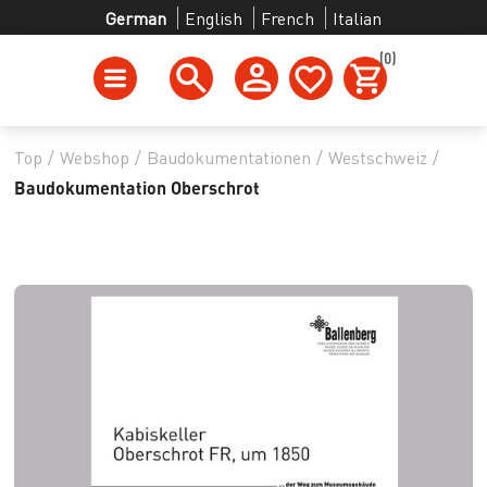
German
English
French
Italian
(0)
Top
/
Webshop
/
Baudokumentationen
/
Westschweiz
/
Baudokumentation Oberschrot