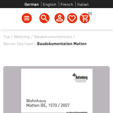
German
English
French
Italian
(0)
Top
/
Webshop
/
Baudokumentationen
/
Berner Oberland
/
Baudokumentation Matten