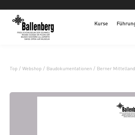
Kurse
Führun
Top
/
Webshop
/
Baudokumentationen
/
Berner Mittelland