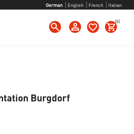
German
English
French
Italian
(0)
h
tation Burgdorf