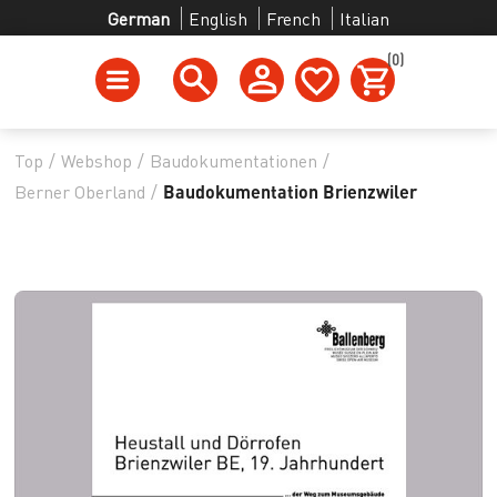
German
English
French
Italian
(0)
Top
/
Webshop
/
Baudokumentationen
/
Berner Oberland
/
Baudokumentation Brienzwiler