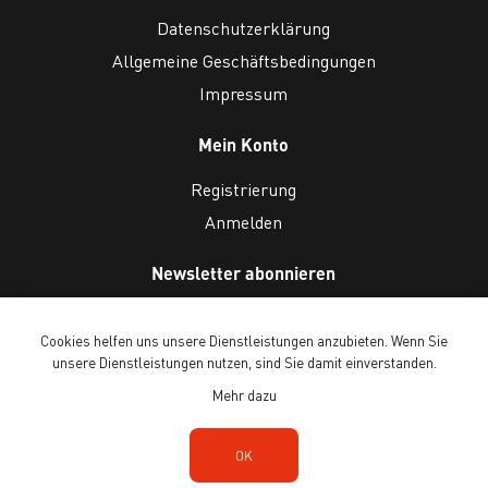
Datenschutzerklärung
Allgemeine Geschäftsbedingungen
Impressum
Mein Konto
Registrierung
Anmelden
Newsletter abonnieren
Cookies helfen uns unsere Dienstleistungen anzubieten. Wenn Sie
unsere Dienstleistungen nutzen, sind Sie damit einverstanden.
Mehr dazu
Copyright © 2026 Ballenberg Freilichtmuseum. Alle Rechte vorbehalten.
OK
Powered by
n-tree